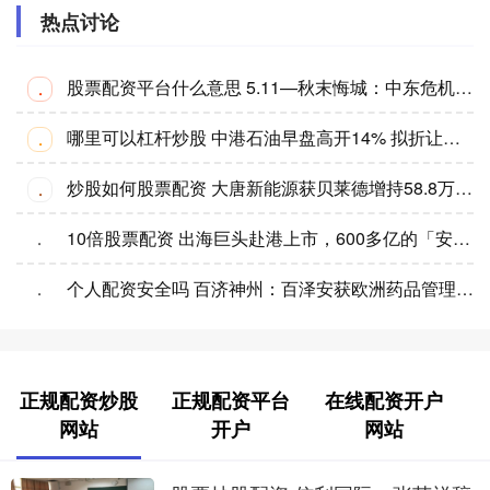
热点讨论
股票配资平台什么意思 5.11—秋末悔城：中东危机转向能源危机！黄金低开博弈缺口！
·
哪里可以杠杆炒股 中港石油早盘高开14% 拟折让约16.0%配股净筹约1735万港元
·
炒股如何股票配资 大唐新能源获贝莱德增持58.8万股 每股作价约1.75港元
·
10倍股票配资 出海巨头赴港上市，600多亿的「安克创新」布局“A+H”双平台
·
个人配资安全吗 百济神州：百泽安获欧洲药品管理局人用药品委员会积极意见，支持其用于非小细胞肺癌患者新辅助/辅助治疗
·
正规配资炒股
正规配资平台
在线配资开户
网站
开户
网站