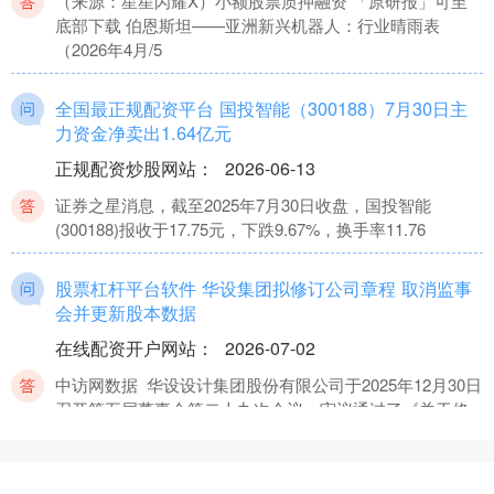
（来源：星星闪耀X）小额股票质押融资 「原研报」可至
底部下载 伯恩斯坦——亚洲新兴机器人：行业晴雨表
（2026年4月/5
全国最正规配资平台 国投智能（300188）7月30日主
力资金净卖出1.64亿元
正规配资炒股网站
：
2026-06-13
证券之星消息，截至2025年7月30日收盘，国投智能
(300188)报收于17.75元，下跌9.67%，换手率11.76
股票杠杆平台软件 华设集团拟修订公司章程 取消监事
会并更新股本数据
在线配资开户网站
：
2026-07-02
中访网数据 华设设计集团股份有限公司于2025年12月30日
召开第五届董事会第二十九次会议，审议通过了《关于修
订及其附
股票配资平台什么意思 5.11—秋末悔城：中东危机转