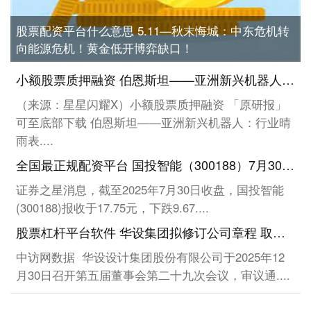
股票配资平台什么意思 5.11—秋末悔城：中东危机转
向能源危机！黄金低开博弈缺口！
小额股票质押融资 伯恩斯坦——亚洲新兴机器人：行业晴雨表（2026年4月/5月）（附下载）
（来源：星星闪耀X）小额股票质押融资 「原研报」
可至底部下载 伯恩斯坦——亚洲新兴机器人：行业晴
雨表....
全国最正规配资平台 国投智能（300188）7月30日主力资金净卖出1.64亿元
证券之星消息，截至2025年7月30日收盘，国投智能
(300188)报收于17.75元，下跌9.67....
股票杠杆平台软件 华设集团拟修订公司章程 取消监事会并更新股本数据
中访网数据 华设设计集团股份有限公司于2025年12
月30日召开第五届董事会第二十九次会议，审议通....