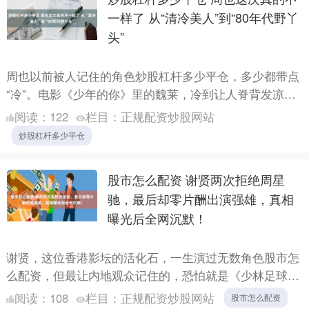
一样了 从“清冷美人”到“80年代野丫
头”
周也以前被人记住的角色炒股杠杆多少平仓，多少都带点
“冷”。电影《少年的你》里的魏莱，冷到让人脊背发凉。
《护心》里的雁回，冷中带倔。所以《你好1983》官宣的
阅读：
122
栏目：
正规配资炒股网站
时候....
炒股杠杆多少平仓
股市怎么配资 谢贤两次拒绝周星
驰，最后却零片酬出演强雄，真相
曝光后全网沉默！
谢贤，这位香港影坛的活化石，一生演过无数角色股市怎
么配资，但最让内地观众记住的，恐怕就是《少林足球》
里那个戴着墨镜、叼着雪茄的“强雄”了。这个出场不足十
阅读：
108
栏目：
正规配资炒股网站
股市怎么配资