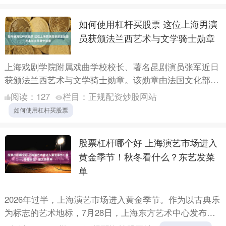
分钟的反....
如何使用杠杆买股票 这位上海男演
员获颁法兰西艺术与文学骑士勋章
上海戏剧学院附属戏曲学校校长、著名昆剧演员张军近日
获颁法兰西艺术与文学骑士勋章。该勋章由法国文化部于
1957年设立，旨在表彰在全球文化艺术领域作出杰出贡献
阅读：
127
栏目：
正规配资炒股网站
的人士....
如何使用杠杆买股票
股票杠杆哪个好 上海演艺市场进入
黄金季节！秋冬看什么？东艺发菜
单
2026年过半，上海演艺市场进入黄金季节。作为以古典乐
为标志的艺术地标，7月28日，上海东方艺术中心发布
2026/27秋冬演出季，将以“莫扎特计划”为核心主线，....