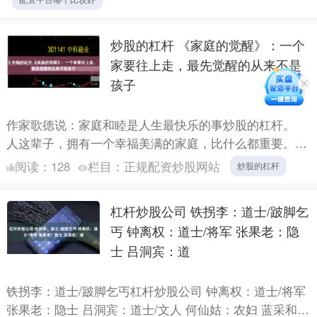
炒股的杠杆 《家庭的觉醒》：一个
家要往上走，最先觉醒的从来不是
孩子
作家歌德说：家庭和睦是人生最快乐的事炒股的杠杆。
人这辈子，拥有一个幸福美满的家庭，比什么都重要。
可现实中，有太多人不善于经营家庭，一家人要么关系紧
阅读：
128
栏目：
正规配资炒股网站
炒股的杠杆
张，要么内....
杠杆炒股公司 铁拐李：道士/跛脚乞
丐 钟离权：道士/将军 张果老：隐
士 吕洞宾：道
铁拐李：道士/跛脚乞丐杠杆炒股公司 钟离权：道士/将军
张果老：隐士 吕洞宾：道士/文人 何仙姑：农妇 蓝采和：