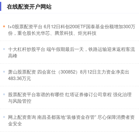
在线配资开户网站
向能源危机！黄金低开博弈缺口！
在线配资开户网站
：
2026-07-04
​t+0股票配资平台 6月12日科创200ETF国泰基金份额增加300万
周一早盘低开向下，走势比较清晰股票配资平台什么意
份，重仓股长光华芯、腾景科技、炬光科技
思，明了；为什么这么说： 第一：上周五，笔者观点是
——盘面进行持续的高位
​十大杠杆炒股平台 端午假期最后一天，铁路运输迎来返程客流
高峰
​萧山股票配资 四会富仕（300852）8月12日主力资金净卖出
483.36万元
​股票配资平台靠谱的有哪些 红塔证券修订公司章程 强化治理
与风险管控
​网上配资查询 南昌圣都落地“装修资金存管” 尽心保障消费者资
金安全