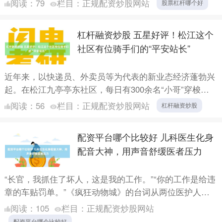
阅读：
79
栏目：
正规配资炒股网站
股票杠杆哪个好
杠杆融资炒股 五星好评！松江这个
社区有位骑手们的“平安站长”
近年来，以快递员、外卖员等为代表的新业态经济蓬勃兴
起。在松江九亭亭东社区，每日有300余名“小哥”穿梭其
中，他们在奔波的轨迹中，默默参与着一座城市的有序运
阅读：
56
栏目：
正规配资炒股网站
杠杆融资炒股
行与温....
配资平台哪个比较好 儿科医生化身
配音大神，用声音舒缓医者压力
“长官，我抓住了坏人，这是我的工作。”“你的工作是给违
章的车贴罚单。”《疯狂动物城》的台词从两位医护人员
口中脱口而出，声线俏皮、语调灵动，台下观众忍俊不
阅读：
105
栏目：
正规配资炒股网站
禁，掌声....
配资平台哪个比较好