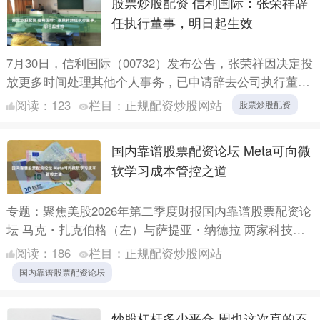
股票炒股配资 信利国际：张荣祥辞
任执行董事，明日起生效
7月30日，信利国际（00732）发布公告，张荣祥因决定投
放更多时间处理其他个人事务，已申请辞去公司执行董事
股票炒股配资，自2026年7月31日起生效。 海量资....
阅读：
123
栏目：
正规配资炒股网站
股票炒股配资
国内靠谱股票配资论坛 Meta可向微
软学习成本管控之道
专题：聚焦美股2026年第二季度财报国内靠谱股票配资论
坛 马克・扎克伯格（左）与萨提亚・纳德拉 两家科技巨
头境遇截然不同。Meta 平台公司与微软最新发布的 6....
阅读：
186
栏目：
正规配资炒股网站
国内靠谱股票配资论坛
炒股杠杆多少平仓 周也这次真的不