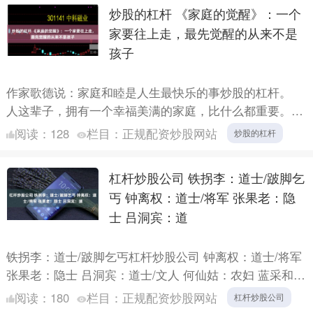
炒股的杠杆 《家庭的觉醒》：一个
家要往上走，最先觉醒的从来不是
孩子
作家歌德说：家庭和睦是人生最快乐的事炒股的杠杆。
人这辈子，拥有一个幸福美满的家庭，比什么都重要。
可现实中，有太多人不善于经营家庭，一家人要么关系紧
阅读：
128
栏目：
正规配资炒股网站
炒股的杠杆
张，要么内....
杠杆炒股公司 铁拐李：道士/跛脚乞
丐 钟离权：道士/将军 张果老：隐
士 吕洞宾：道
铁拐李：道士/跛脚乞丐杠杆炒股公司 钟离权：道士/将军
张果老：隐士 吕洞宾：道士/文人 何仙姑：农妇 蓝采和：
流浪汉 韩湘子：韩愈侄孙/世家公子 曹国舅：宋仁....
阅读：
180
栏目：
正规配资炒股网站
杠杆炒股公司