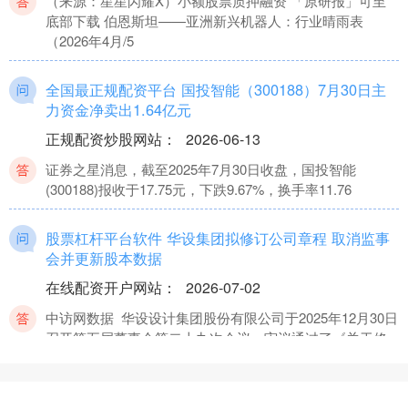
（来源：星星闪耀X）小额股票质押融资 「原研报」可至
底部下载 伯恩斯坦——亚洲新兴机器人：行业晴雨表
（2026年4月/5
全国最正规配资平台 国投智能（300188）7月30日主
力资金净卖出1.64亿元
正规配资炒股网站
：
2026-06-13
证券之星消息，截至2025年7月30日收盘，国投智能
(300188)报收于17.75元，下跌9.67%，换手率11.76
股票杠杆平台软件 华设集团拟修订公司章程 取消监事
会并更新股本数据
在线配资开户网站
：
2026-07-02
中访网数据 华设设计集团股份有限公司于2025年12月30日
召开第五届董事会第二十九次会议，审议通过了《关于修
订及其附
股票配资平台什么意思 5.11—秋末悔城：中东危机转