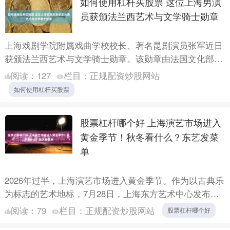
如何使用杠杆买股票 这位上海男演
员获颁法兰西艺术与文学骑士勋章
上海戏剧学院附属戏曲学校校长、著名昆剧演员张军近日
获颁法兰西艺术与文学骑士勋章。该勋章由法国文化部于
1957年设立，旨在表彰在全球文化艺术领域作出杰出贡献
阅读：
127
栏目：
正规配资炒股网站
的人士....
如何使用杠杆买股票
股票杠杆哪个好 上海演艺市场进入
黄金季节！秋冬看什么？东艺发菜
单
2026年过半，上海演艺市场进入黄金季节。作为以古典乐
为标志的艺术地标，7月28日，上海东方艺术中心发布
2026/27秋冬演出季，将以“莫扎特计划”为核心主线，....
阅读：
79
栏目：
正规配资炒股网站
股票杠杆哪个好