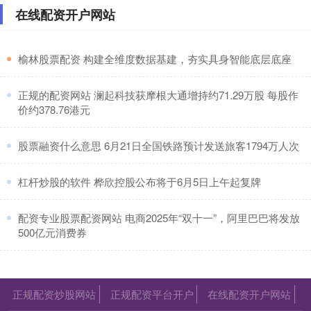
在线配资开户网站
向能源危机！黄金低开博弈缺口！
在线配资开户网站
：
2026-07-04
​榆林股票配资 构建全维度数据基建，夯实具身智能底层底座
周一早盘低开向下，走势比较清晰股票配资平台什么意
思，明了；为什么这么说： 第一：上周五，笔者观点是
——盘面进行持续的高位
​正规的配资网站 澜起科技获摩根大通增持约71.29万股 每股作
价约378.76港元
​股票融资什么意思 6月21日全国铁路预计发送旅客1794万人次
​杠杆炒股的软件 桦欣控股公布将于6月5日上午起复牌
​配资专业股票配资网站 电商2025年“双十一”，阿里巴巴将发放
500亿元消费券
正规配资炒股网站
正规配资平台开户
在线配资开户网站