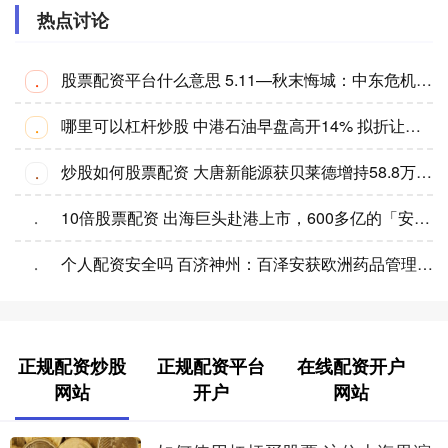
热点讨论
股票配资平台什么意思 5.11—秋末悔城：中东危机转向能源危机！黄金低开博弈缺口！
·
哪里可以杠杆炒股 中港石油早盘高开14% 拟折让约16.0%配股净筹约1735万港元
·
炒股如何股票配资 大唐新能源获贝莱德增持58.8万股 每股作价约1.75港元
·
10倍股票配资 出海巨头赴港上市，600多亿的「安克创新」布局“A+H”双平台
·
个人配资安全吗 百济神州：百泽安获欧洲药品管理局人用药品委员会积极意见，支持其用于非小细胞肺癌患者新辅助/辅助治疗
·
正规配资炒股
正规配资平台
在线配资开户
网站
开户
网站