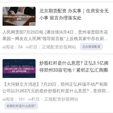
北京期货配资 办实事｜住房安全无
小事 留言办理落实处
人民网贵阳7月23日电 (潘佳倩)6月4日，贵州省贵阳市花
果园一网友在人民网“领导留言板”上反映其家中存在厨房
天花板混凝土块掉落、入户门墙体倾斜、门框与墙体开
阅读：
54
栏目：
正规配资炒股网站
北京期货配资
裂....
炒股杠杆是什么意思? 正弘3.1亿摘
得郑州33亩宅地！紧邻正弘汇商圈
【大河财立方消息】7月23日，郑州正弘科瑞不动产有限
公司以31263万元的底价炒股杠杆是什么意思?，竞得郑政
高出〔2026〕12号（网）地块。 该地块为政府储备....
阅读：
161
栏目：
正规配资炒股网站
炒股杠杆是什么意思?