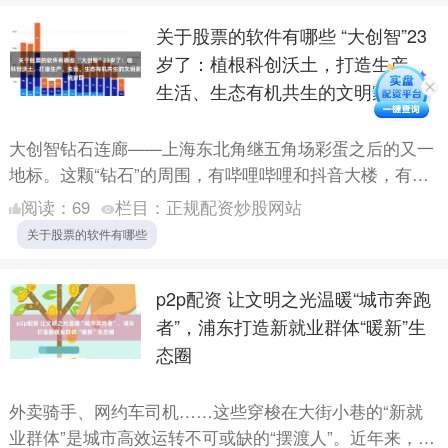
关于股票的软件有哪些 “大创智”23
岁了：植根科创沃土，打造生产、
生活、生态有机共生的文明家园
大创智钻石连廊——上海东北角继五角场彩蛋之后的又一
地标。这颗“钻石”的周围，有哔哩哔哩和抖音大楼，有由
丘成桐院士担任首任理事长的上海数学与交叉学科研究院
阅读：
69
栏目：
正规配资炒股网站
以及香港....
关于股票的软件有哪些
p2p配资 让文明之光温暖“城市奔跑
者”，浦东打造新就业群体“暖新”生
态圈
外卖骑手、网约车司机……这些穿梭在大街小巷的“新就
业群体”是城市高效运转不可或缺的“摆渡人”。近年来，浦