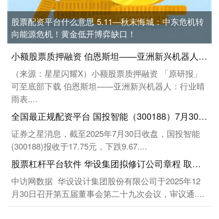
股票配资平台什么意思 5.11—秋末悔城：中东危机转
向能源危机！黄金低开博弈缺口！
小额股票质押融资 伯恩斯坦——亚洲新兴机器人：行业晴雨表（2026年4月/5月）（附下载）
（来源：星星闪耀X）小额股票质押融资 「原研报」
可至底部下载 伯恩斯坦——亚洲新兴机器人：行业晴
雨表....
全国最正规配资平台 国投智能（300188）7月30日主力资金净卖出1.64亿元
证券之星消息，截至2025年7月30日收盘，国投智能
(300188)报收于17.75元，下跌9.67....
股票杠杆平台软件 华设集团拟修订公司章程 取消监事会并更新股本数据
中访网数据 华设设计集团股份有限公司于2025年12
月30日召开第五届董事会第二十九次会议，审议通....