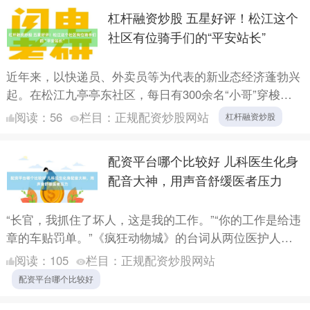
杠杆融资炒股 五星好评！松江这个
社区有位骑手们的“平安站长”
近年来，以快递员、外卖员等为代表的新业态经济蓬勃兴
起。在松江九亭亭东社区，每日有300余名“小哥”穿梭其
中，他们在奔波的轨迹中，默默参与着一座城市的有序运
阅读：
56
栏目：
正规配资炒股网站
杠杆融资炒股
行与温....
配资平台哪个比较好 儿科医生化身
配音大神，用声音舒缓医者压力
“长官，我抓住了坏人，这是我的工作。”“你的工作是给违
章的车贴罚单。”《疯狂动物城》的台词从两位医护人员
口中脱口而出，声线俏皮、语调灵动，台下观众忍俊不
阅读：
105
栏目：
正规配资炒股网站
禁，掌声....
配资平台哪个比较好