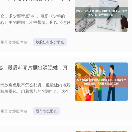
仓，多少都带点“冷”。电影《少年的
护心》里的雁回，冷中带倔。所以《你好
正规配资炒股网站
炒股杠杆多少平仓
驰，最后却零片酬出演强雄，真
过无数角色股市怎么配资，但最让内地观
戴着墨镜、叼着雪茄的“强雄”了。这个
正规配资炒股网站
股市怎么配资