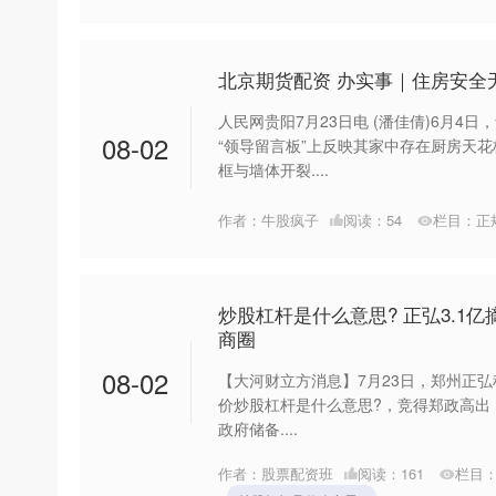
北京期货配资 办实事｜住房安全
人民网贵阳7月23日电 (潘佳倩)6月4
08-02
“领导留言板”上反映其家中存在厨房天
框与墙体开裂....
作者：牛股疯子
阅读：
54
栏目：
正
炒股杠杆是什么意思? 正弘3.1
商圈
08-02
【大河财立方消息】7月23日，郑州正弘
价炒股杠杆是什么意思?，竞得郑政高出〔
政府储备....
作者：股票配资班
阅读：
161
栏目