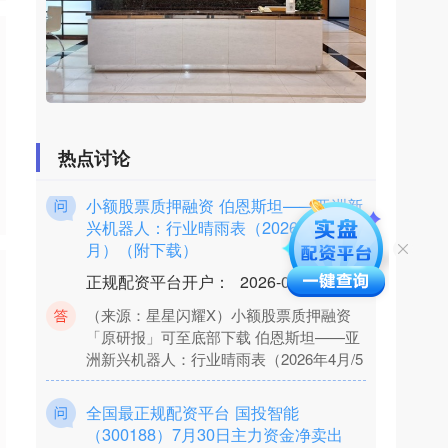
涨超13% 今日起进入港股通名单
正规配资炒股网站
：
2026-06-12
热点栏目 自选股 数据中心 行情中心 资金
流向 模拟交易 客户端 壁仞科技（06082）
早盘逆市涨超13%，截至发稿股票
热点讨论
小额股票质押融资 伯恩斯坦——亚洲新
兴机器人：行业晴雨表（2026年4月/5
月）（附下载）
正规配资平台开户
：
2026-06-12
（来源：星星闪耀X）小额股票质押融资
「原研报」可至底部下载 伯恩斯坦——亚
洲新兴机器人：行业晴雨表（2026年4月/5
全国最正规配资平台 国投智能
（300188）7月30日主力资金净卖出
1.64亿元