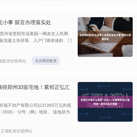
无小事 留言办理落实处
日，贵州省贵阳市花果园一网友在人民网
花板混凝土块掉落、入户门墙体倾斜、门
规配资炒股网站
北京期货配资
亿摘得郑州33亩宅地！紧邻正弘汇
科瑞不动产有限公司以31263万元的底
2026〕12号（网）地块。 该地块为
：
正规配资炒股网站