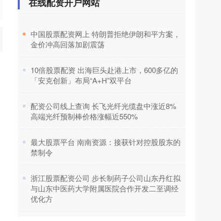
在线配资开户网站
资平台什么意思，明了；为什么这么说：
第一：上周五，笔者观点是——盘面进行
持续的高位
​中国股票配资网上 特朗普拒绝伊朗和平方案，
金价冲高回落加剧震荡
​10倍股票配资 出海巨头赴港上市，600多亿的
「安克创新」布局“A+H”双平台
​配资公司线上查询 长飞光纤光缆盘中涨近8%
高端光纤预制棒价格涨幅近550%
​最大股票平台 南南资源：接获针对控股股东的
禁制令
​浙江股票配资公司 步长制药子公司山东丹红拟
与山东中医药大学附属医院合作开发二至调经
优化方