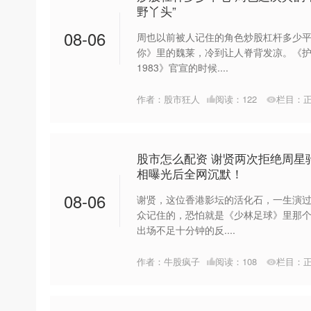
野丫头”
08-06
周也以前被人记住的角色炒股杠杆多少平
你》里的魏莱，冷到让人脊背发凉。《
1983》官宣的时候....
作者：股市狂人
阅读：
122
栏目：
股市怎么配资 谢贤两次拒绝周星
相曝光后全网沉默！
08-06
谢贤，这位香港影坛的活化石，一生演
众记住的，恐怕就是《少林足球》里那个
出场不足十分钟的反....
作者：牛股疯子
阅读：
108
栏目：