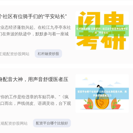
个社区有位骑手们的“平安站长”
新业态经济蓬勃兴起。在松江九亭亭东社
他们在奔波的轨迹中，默默参与着一座城
正规配资炒股网站
杠杆融资炒股
身配音大神，用声音舒缓医者压
“你的工作是给违章的车贴罚单。”《疯
脱口而出，声线俏皮、语调灵动，台下观
正规配资炒股网站
配资平台哪个比较好