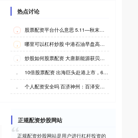
热点讨论
股票配资平台什么意思 5.11—秋末悔城：中东危机转向能源危机！黄金低开博弈缺口！
·
哪里可以杠杆炒股 中港石油早盘高开14% 拟折让约16.0%配股净筹约1735万港元
·
炒股如何股票配资 大唐新能源获贝莱德增持58.8万股 每股作价约1.75港元
·
10倍股票配资 出海巨头赴港上市，600多亿的「安克创新」布局“A+H”双平台
·
个人配资安全吗 百济神州：百泽安获欧洲药品管理局人用药品委员会积极意见，支持其用于非小细胞肺癌患者新辅助/辅助治疗
·
正规配资炒股网站
正规配资炒股网站是用户进行杠杆投资的