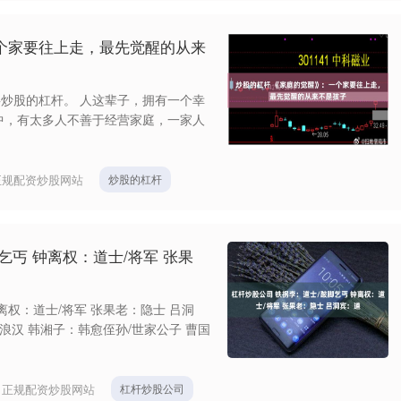
个家要往上走，最先觉醒的从来
炒股的杠杆。 人这辈子，拥有一个幸
中，有太多人不善于经营家庭，一家人
正规配资炒股网站
炒股的杠杆
乞丐 钟离权：道士/将军 张果
离权：道士/将军 张果老：隐士 吕洞
浪汉 韩湘子：韩愈侄孙/世家公子 曹国
：
正规配资炒股网站
杠杆炒股公司