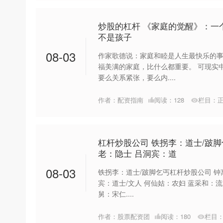
炒股的杠杆 《家庭的觉醒》：一
不是孩子
08-03
作家歌德说：家庭和睦是人生最快乐的事
福美满的家庭，比什么都重要。 可现实
要么关系紧张，要么内....
作者：配资指南
阅读：
128
栏目：
杠杆炒股公司 铁拐李：道士/跛脚
老：隐士 吕洞宾：道
08-03
铁拐李：道士/跛脚乞丐杠杆炒股公司 钟
宾：道士/文人 何仙姑：农妇 蓝采和：流
舅：宋仁....
作者：股票配资团
阅读：
180
栏目