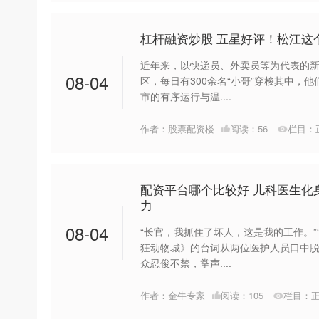
杠杆融资炒股 五星好评！松江这
近年来，以快递员、外卖员等为代表的
08-04
区，每日有300余名“小哥”穿梭其中，
市的有序运行与温....
作者：股票配资楼
阅读：
56
栏目：
配资平台哪个比较好 儿科医生化
力
08-04
“长官，我抓住了坏人，这是我的工作。”
狂动物城》的台词从两位医护人员口中
众忍俊不禁，掌声....
作者：金牛专家
阅读：
105
栏目：