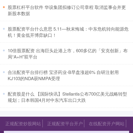
​股票杠杆平台软件 华设集团拟修订公司章程 取消监事会并更
新股本数据
​股票配资平台什么意思 5.11—秋末悔城：中东危机转向能源危
机！黄金低开博弈缺口！
​10倍股票配资 出海巨头赴港上市，600多亿的「安克创新」布
局“A+H”双平台
​合法配资平台排行榜 宝济药业-B早盘涨超6% 自研注射用
KJ103的NDA获NMPA受理
​配资股是什么 【国际快讯】Stellantis公布700亿美元战略转型
规划；日本韩国4月对中东汽车出口大跌
正规配资炒股网站
正规配资平台开户
在线配资开户网站