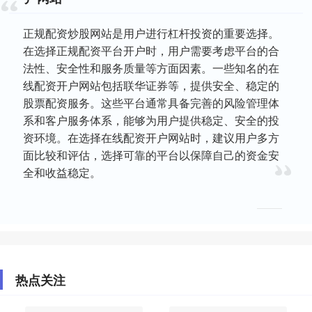
正规配资炒股网站是用户进行杠杆投资的重要选择。
在选择正规配资平台开户时，用户需要考虑平台的合
法性、安全性和服务质量等方面因素。一些知名的在
线配资开户网站包括联华证券等，提供安全、稳定的
股票配资服务。这些平台通常具备完善的风险管理体
系和客户服务体系，能够为用户提供稳定、安全的投
资环境。在选择在线配资开户网站时，建议用户多方
面比较和评估，选择可靠的平台以保障自己的资金安
全和收益稳定。
热点关注