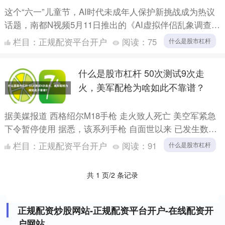
这个“六一”儿童节，AI时代未成年人保护新挑战成为热议
话题，南都N视频5月11日推出的《AI虚拟伴侣乱象调查：
可选小三暴力剧情，角色表达带性暗示》，也迎来新进
栏目：
正规配资平台开户
阅读：
75
什么是股市杠杆
展....
什么是股市杠杆 50次测试9次走
火，美军配枪为啥如此不靠谱？
据美媒报道 西格绍尔M18手枪 走火致人死亡 美空军紧急
下令暂停使用 据悉，该系列手枪 自面世以来 已发生数百
次走火事件 50次测试9次走火，美军配枪为啥如此不....
栏目：
正规配资平台开户
阅读：
91
什么是股市杠杆
共 1 页/2 条记录
正规配资炒股网站-正规配资平台开户-在线配资开
户网站