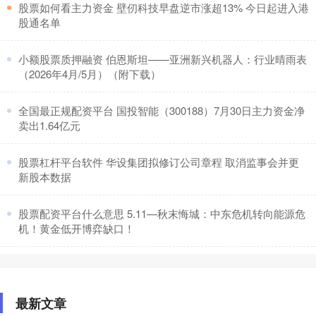
​股票如何看主力资金 壁仞科技早盘逆市涨超13% 今日起进入港
股通名单
​小额股票质押融资 伯恩斯坦——亚洲新兴机器人：行业晴雨表
（2026年4月/5月）（附下载）
​全国最正规配资平台 国投智能（300188）7月30日主力资金净
卖出1.64亿元
​股票杠杆平台软件 华设集团拟修订公司章程 取消监事会并更
新股本数据
​股票配资平台什么意思 5.11—秋末悔城：中东危机转向能源危
机！黄金低开博弈缺口！
最新文章