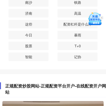
南沙
铁路
济南
高温
这些
配资杠杆是什么样
今日
暴雨
股票
T+0
智能
记协
正规配资炒股网站-正规配资平台开户-在线配资开户网
站