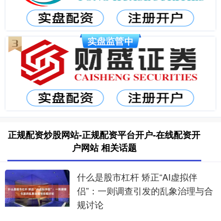
正规配资炒股网站-正规配资平台开户-在线配资开
户网站 相关话题
什么是股市杠杆 矫正“AI虚拟伴
侣”：一则调查引发的乱象治理与合
规讨论