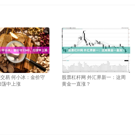
券交易 何小冰：金价守
​股票杠杆网 外汇界新一：这周
，扫荡中上涨
黄金一直涨？