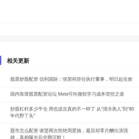
相关更新
股票炒股配资 信利国际：张荣祥辞任执行董事，明日起生效
国内靠谱股票配资论坛 Meta可向微软学习成本管控之道
炒股杠杆多少平仓 周也这次真的不一样了 从“清冷美人”到“80
年代野丫头”
股市怎么配资 谢贤两次拒绝周星驰，最后却零片酬出演强
雄，真相曝光后全网沉默！