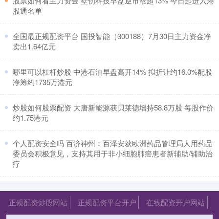
​股票如何看主力资金 壁仞科技早盘逆市涨超13% 今日起进入港
股通名单
​全国最正规配资平台 国投智能（300188）7月30日主力资金净
卖出1.64亿元
​哪里可以杠杆炒股 中港石油早盘高开14% 拟折让约16.0%配股
净筹约1735万港元
​炒股如何股票配资 大唐新能源获贝莱德增持58.8万股 每股作价
约1.75港元
​个人配资安全吗 百济神州：百泽安获欧洲药品管理局人用药品
委员会积极意见，支持其用于非小细胞肺癌患者新辅助/辅助治
疗
正规配资炒股网站
正规配资平台开户
在线配资开户网站