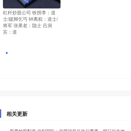
​杠杆炒股公司 铁拐李：道
士/跛脚乞丐 钟离权：道士/
将军 张果老：隐士 吕洞
宾：道
相关更新
股票炒股配资 信利国际：张荣祥辞任执行董事，明日起生效