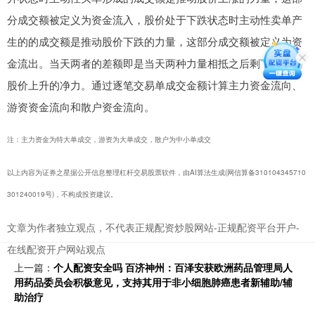
分成交额被定义为资金流入，股价处于下跌状态时主动性卖单产
生的的成交额是推动股价下跌的力量，这部分成交额被定义为资
金流出。当天两者的差额即是当天两种力量相抵之后剩下的推动
股价上升的净力。通过逐笔交易单成交金额计算主力资金流向、
游资资金流向和散户资金流向。
注：主力资金为特大单成交，游资为大单成交，散户为中小单成交
以上内容为证券之星据公开信息整理杠杆交易股票软件，由AI算法生成(网信算备310104345710
301240019号)，不构成投资建议。
文章为作者独立观点，不代表正规配资炒股网站-正规配资平台开户-
在线配资开户网站观点
上一篇：
个人配资安全吗 百济神州：百泽安获欧洲药品管理局人
用药品委员会积极意见，支持其用于非小细胞肺癌患者新辅助/辅
助治疗