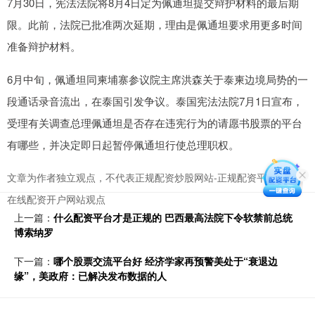
7月30日，宪法法院将8月4日定为佩通坦提交辩护材料的最后期
限。此前，法院已批准两次延期，理由是佩通坦要求用更多时间
准备辩护材料。
6月中旬，佩通坦同柬埔寨参议院主席洪森关于泰柬边境局势的一
段通话录音流出，在泰国引发争议。泰国宪法法院7月1日宣布，
受理有关调查总理佩通坦是否存在违宪行为的请愿书股票的平台
有哪些，并决定即日起暂停佩通坦行使总理职权。
文章为作者独立观点，不代表正规配资炒股网站-正规配资平台开户-
在线配资开户网站观点
上一篇：
什么配资平台才是正规的 巴西最高法院下令软禁前总统
博索纳罗
下一篇：
哪个股票交流平台好 经济学家再预警美处于“衰退边
缘”，美政府：已解决发布数据的人