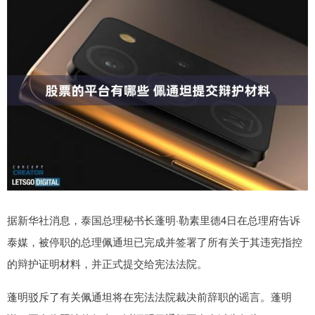
据新华社消息，泰国总理秘书长蓬明·勒素里德4日在总理府告诉
泰媒，被停职的总理佩通坦已完成并签署了所有关于其违宪指控
的辩护证明材料，并正式提交给宪法法院。
蓬明驳斥了有关佩通坦将在宪法法院裁决前辞职的谣言。蓬明