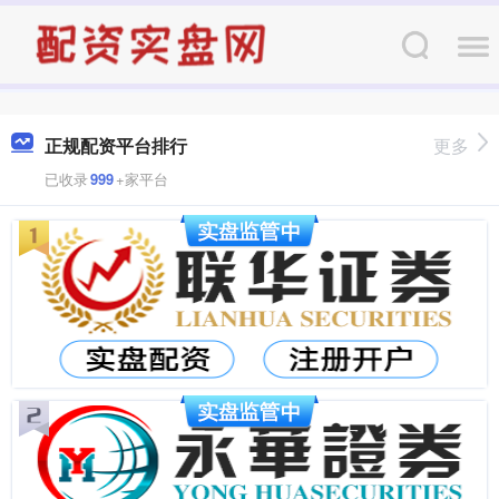
正规配资平台排行
更多
已收录
999
+家平台